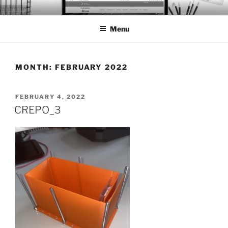
Skip
BTS PORTFOLIO
to
Menu
content
MONTH:
FEBRUARY 2022
POSTED
FEBRUARY 4, 2022
ON
CREPO_3