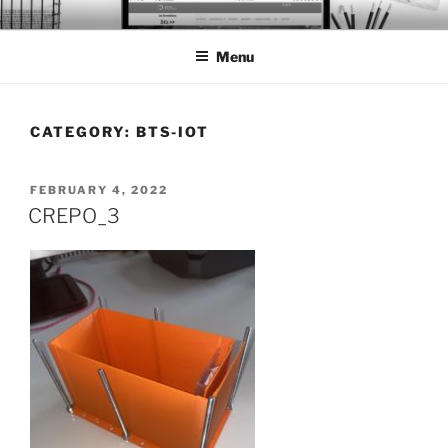
Skip
BTS PORTFOLIO
to
Menu
content
CATEGORY:
BTS-IOT
POSTED
FEBRUARY 4, 2022
ON
CREPO_3